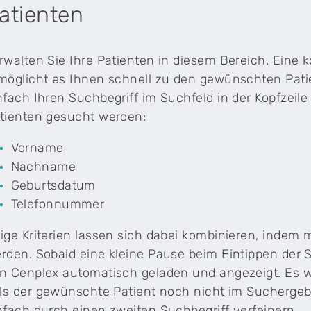
atienten
Physiotherapiepraxen
Integriere Fitnessangebote in deiner
Physiotherapiepraxis – ohne doppelten
rwalten Sie Ihre Patienten in diesem Bereich. Eine
Verwaltungsaufwand.
Cenplex Experts
möglicht es Ihnen schnell zu den gewünschten Pati
Persönlicher Beratungsservice direkt von unseren
Cenplex-Experten.
nfach Ihren Suchbegriff im Suchfeld in der Kopfzeile
wrist
Tarif 590 Software für
Komplementärmedizin
tienten gesucht werden:
Die Software ist optimal auf
Vorname
komplementärmedizinische Leistungen nac
Nachname
Tarif 590 (EMR) und 999 zugeschnitten.
plex E-Mail-Vorlagen
ividuelle HTML-Vorlage für deine Praxis-E-Mails.
Geburtsdatum
Telefonnummer
ige Kriterien lassen sich dabei kombinieren, indem
ndenberater freuen sich darauf.
rden. Sobald eine kleine Pause beim Eintippen der 
n Cenplex automatisch geladen und angezeigt. Es w
lls der gewünschte Patient noch nicht im Suchergebn
nfach durch einen zweiten Suchbegriff verfeinern.