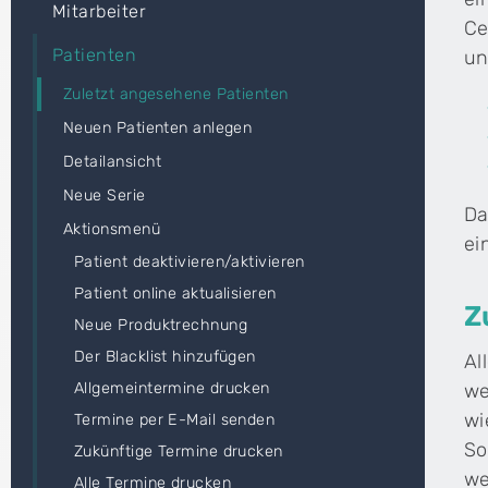
Mitarbeiter
Ce
Patienten
un
Zuletzt angesehene Patienten
Neuen Patienten anlegen
Detailansicht
Neue Serie
Da
Aktionsmenü
ei
Patient deaktivieren/aktivieren
Patient online aktualisieren
Z
Neue Produktrechnung
Der Blacklist hinzufügen
Al
Allgemeintermine drucken
we
wi
Termine per E-Mail senden
So
Zukünftige Termine drucken
we
Alle Termine drucken