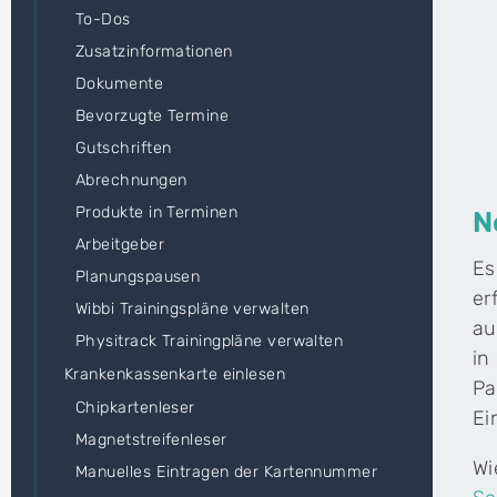
To-Dos
Zusatzinformationen
Dokumente
Bevorzugte Termine
Gutschriften
Abrechnungen
Produkte in Terminen
N
Arbeitgeber
Es
Planungspausen
er
Wibbi Trainingspläne verwalten
au
Physitrack Trainingpläne verwalten
in
Krankenkassenkarte einlesen
Pa
Chipkartenleser
Ei
Magnetstreifenleser
Wi
Manuelles Eintragen der Kartennummer