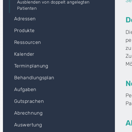
Se
Ausblenden von doppelt angelegten
Patienten
D
Adressen
Produkte
Di
pe
Ressourcen
zu
Kalender
Zu
Mö
Terminplanung
Behandlungsplan
N
Aufgaben
Pe
Gutsprachen
Pa
Abrechnung
A
Auswertung