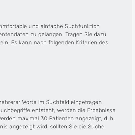
 komfortable und einfache Suchfunktion
Cenplex Website
entendaten zu gelangen. Tragen Sie dazu
Deine professionelle Praxiswebsite – modern,
sympathisch und SEO-optimiert.
 ein. Es kann nach folgenden Kriterien des
h
 mehrerer Worte im Suchfeld eingetragen
Suchbegriffe entsteht, werden die Ergebnisse
erden maximal 30 Patienten angezeigt, d. h.
is angezeigt wird, sollten Sie die Suche