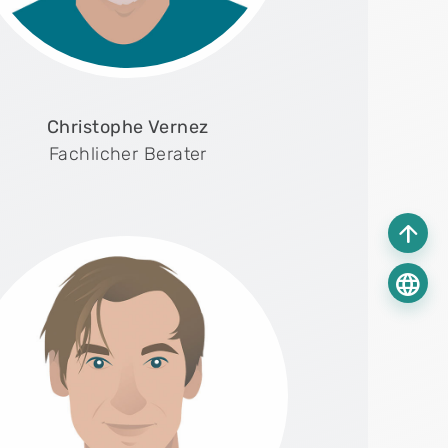
Christophe Vernez
Fachlicher Berater
arrow_upward
language