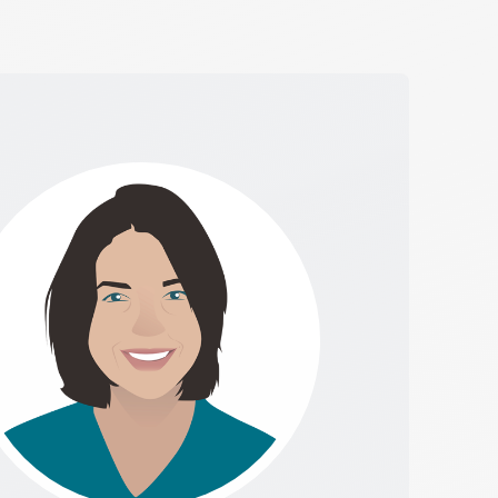
Cenplex Website
Deine professionelle Praxiswebsite – modern,
sympathisch und SEO-optimiert.
h