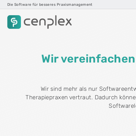
Die Software für besseres Praxismanagement
Cenplex Praxissoftware
Die Praxissoftware, die mitdenkt – von der
Wir vereinfachen
Erstaufnahme bis zur Abrechnung.
play_circle
Produkttour ansehen
Wir sind mehr als nur Softwareentw
Therapiepraxen vertraut. Dadurch könn
Softwarel