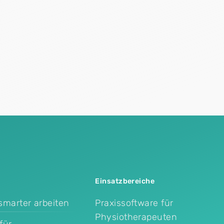
Einsatzbereiche
smarter arbeiten
Praxissoftware für
Physiotherapeuten