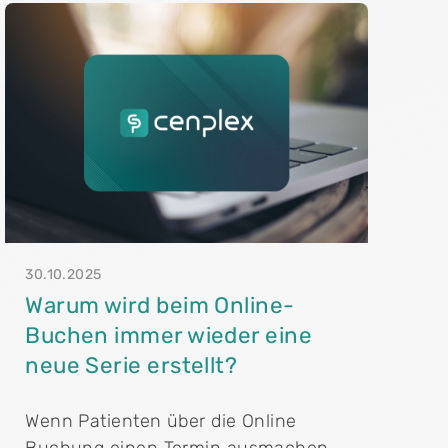
Cenplex Website
Deine professionelle Praxiswebsite – modern,
sympathisch und SEO-optimiert.
h
30.10.2025
Warum wird beim Online-
Buchen immer wieder eine
neue Serie erstellt?
Wenn Patienten über die Online
Buchung einen Termin ausmachen,