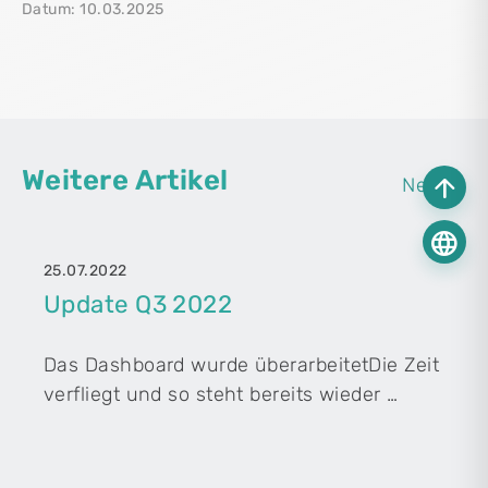
Datum: 10.03.2025
Weitere Artikel
arrow_upward
News ›
language
25.07.2022
Update Q3 2022
Das Dashboard wurde überarbeitetDie Zeit
verfliegt und so steht bereits wieder …