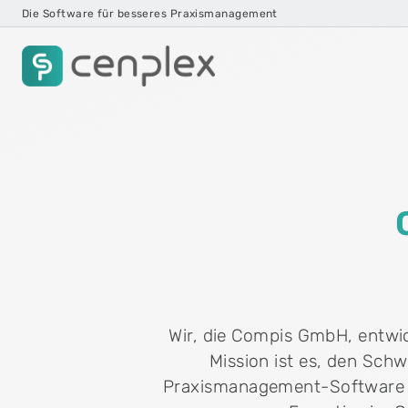
Die Software für besseres Praxismanagement
Cenplex Praxissoftware
Die Praxissoftware, die mitdenkt – von der
Erstaufnahme bis zur Abrechnung.
play_circle
Produkttour ansehen
Wir, die Compis GmbH, entwi
Mission ist es, den Schw
Praxismanagement-Software C