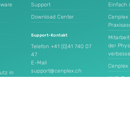
tware
Support
Einfach 
Download Center
Cenplex 
Praxisas
Support-Kontakt
Mitarbei
der Phys
Telefon
+41 (0)41 740 07
verbess
47
E-Mail
Cenplex 
support@cenplex.ch
utz in
UVG-Tari
KI und 
rlagen