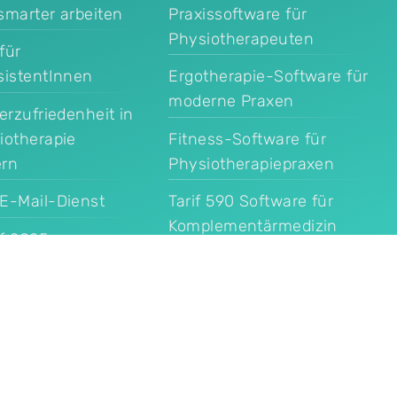
smarter arbeiten
Praxissoftware für
Physiotherapeuten
für
sistentInnen
Ergotherapie-Software für
moderne Praxen
terzufriedenheit in
iotherapie
Fitness-Software für
ern
Physiotherapiepraxen
E-Mail-Dienst
Tarif 590 Software für
Komplementärmedizin
f 2025
Datenschutz