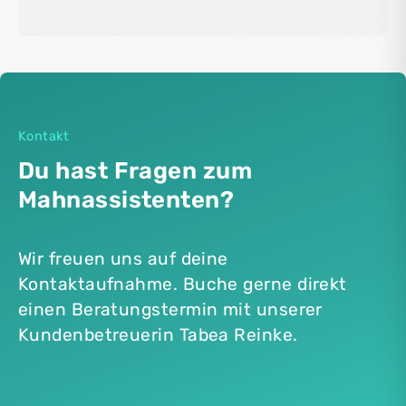
Mahnlauf mit einem Klick.
einzeln mahnen. So bleibst du flexibel
Der Mahnungsassistent erleichtert
und entscheidest selbst, ob du
das Forderungsmanagement, indem
Einzelmahnungen oder
mehrere Mahnungen gleichzeitig
Sammelmahnungen versenden
erstellt und versendet werden
möchtest.
können. Das spart Zeit, reduziert
Kontakt
manuelle Arbeitsschritte und sorgt
Du hast Fragen zum
für einen effizienteren
Mahnassistenten?
Abrechnungsprozess.
Wir freuen uns auf deine
Kontaktaufnahme. Buche gerne direkt
einen Beratungstermin mit unserer
Kundenbetreuerin Tabea Reinke.