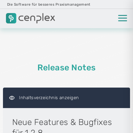
Die Software für besseres Praxismanagement
Release Notes
visibility
Inhaltsverzeichnis anzeigen
Neue Features & Bugfixes
für 1.2.8