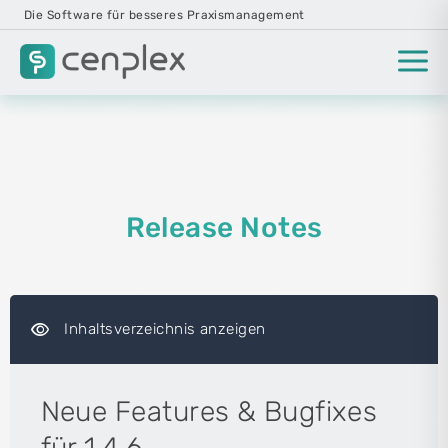
Die Software für besseres Praxismanagement
Release Notes
visibility
Inhaltsverzeichnis anzeigen
Neue Features & Bugfixes
für 1.4.6