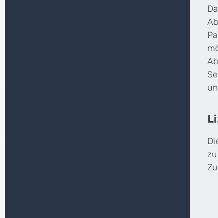
Da
Ab
Pa
mö
Ab
Se
un
L
Di
zu
Zu