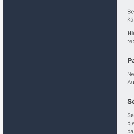
Be
Ka
Hi
re
P
Ne
Au
S
Se
di
da