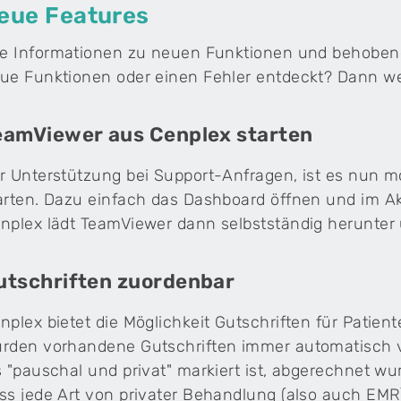
eue Features
Physiotherapiepraxen
Integriere Fitnessangebote in deiner
le Informationen zu neuen Funktionen und behobenen 
Physiotherapiepraxis – ohne doppelten
ue Funktionen oder einen Fehler entdeckt? Dann we
Verwaltungsaufwand.
Cenplex Experts
Persönlicher Beratungsservice direkt von unseren
Cenplex-Experten.
wrist
Tarif 590 Software für
eamViewer aus Cenplex starten
Komplementärmedizin
r Unterstützung bei Support-Anfragen, ist es nun m
Die Software ist optimal auf
komplementärmedizinische Leistungen nac
arten. Dazu einfach das Dashboard öffnen und im 
Tarif 590 (EMR) und 999 zugeschnitten.
plex E-Mail-Vorlagen
nplex lädt TeamViewer dann selbstständig herunter u
ividuelle HTML-Vorlage für deine Praxis-E-Mails.
utschriften zuordenbar
ndenberater freuen sich darauf.
nplex bietet die Möglichkeit Gutschriften für Patie
rden vorhandene Gutschriften immer automatisch ve
s "pauschal und privat" markiert ist, abgerechnet wu
ss jede Art von privater Behandlung (also auch EMR)