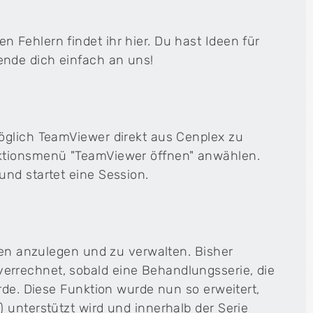
Fehlern findet ihr hier. Du hast Ideen für
nde dich einfach an uns!
Cenplex Website
Deine professionelle Praxiswebsite – modern,
sympathisch und SEO-optimiert.
öglich TeamViewer direkt aus Cenplex zu
h
Aktionsmenü "TeamViewer öffnen" anwählen.
nd startet eine Session.
nten anzulegen und zu verwalten. Bisher
rrechnet, sobald eine Behandlungsserie, die
rde. Diese Funktion wurde nun so erweitert,
 unterstützt wird und innerhalb der Serie