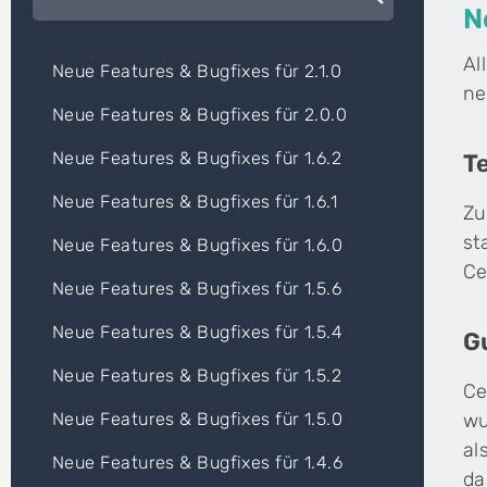
N
Al
WEITERE PRODUKTE
Neue Features & Bugfixes für 2.1.0
ne
Cenplex Booking
Neue Features & Bugfixes für 2.0.0
Online-Terminbuchung, die deinen
Verwaltungsaufwand spürbar reduziert.
Neue Features & Bugfixes für 1.6.2
T
Neue Features & Bugfixes für 1.6.1
Zu
st
Neue Features & Bugfixes für 1.6.0
ZUSATZPRODUKTE
shield_person
mark_email_read
Cenplex Datenschutz in der Praxis
Cen
Ce
Datenschutzerklärung speziell für Physiotherapiepraxen.
Ind
Neue Features & Bugfixes für 1.5.6
Neue Features & Bugfixes für 1.5.4
G
Du bist interessiert, hast aber noch Fragen? Unsere Ku
Neue Features & Bugfixes für 1.5.2
headset_mic
Ce
Beratungstermin vereinbaren →
wu
Neue Features & Bugfixes für 1.5.0
al
Neue Features & Bugfixes für 1.4.6
da