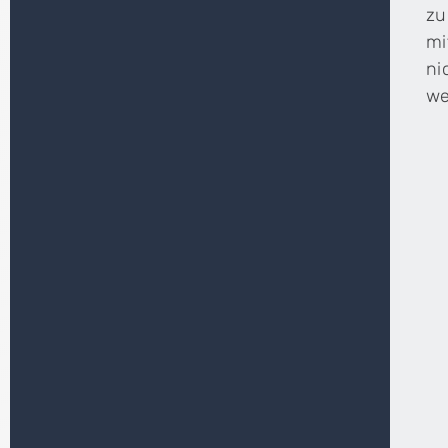
zu
mi
ni
we