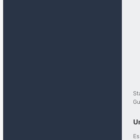
St
Gu
U
Es