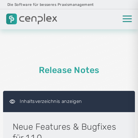
Die Software für besseres Praxismanagement
Release Notes
visibility
Inhaltsverzeichnis anzeigen
Neue Features & Bugfixes
für 1.1.0