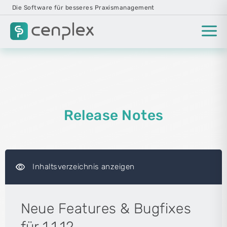
Die Software für besseres Praxismanagement
Release Notes
visibility
Inhaltsverzeichnis anzeigen
Neue Features & Bugfixes
für 1.1.12