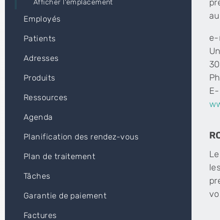
pr
Afficher l'emplacement
au
Employés
e-
Patients
Un
Adresses
30
Ph
Produits
E-
Ressources
ww
Agenda
R
Planification des rendez-vous
Le
Plan de traitement
le
Tâches
pr
vo
Garantie de paiement
Factures