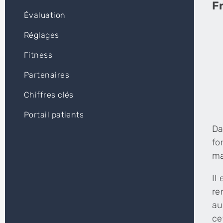
F
Évaluation
Réglages
Fitness
Partenaires
Chiffres clés
Portail patients
Da
fo
ma
Il
re
au
ce