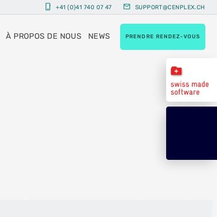
phone_iphone
mail
+41 (0)41 740 07 47
SUPPORT@CENPLEX.CH
À PROPOS DE NOUS
NEWS
PRENDRE RENDEZ-VOUS