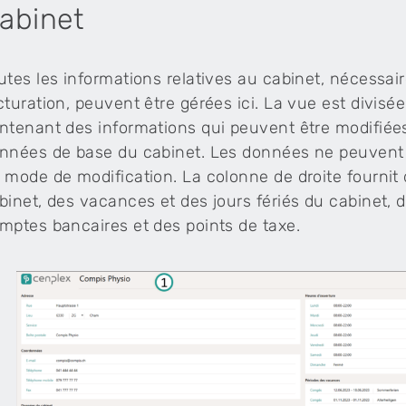
abinet
physiothérapie
Tu aimerais intégrer des offres fitness dans ton
cabinet de physiothérapie – sans double charge
utes les informations relatives au cabinet, nécessair
administrative ?
cturation, peuvent être gérées ici. La vue est divis
ntenant des informations qui peuvent être modifiées 
medical_services
Logiciel Tarif 590 pour les cabinets de
médecine complémentaire
nnées de base du cabinet. Les données ne peuvent ê
 mode de modification. La colonne de droite fournit 
Le logiciel est parfaitement adapté aux
binet, des vacances et des jours fériés du cabinet, d
prestations de médecine complémentaire selon
le tarif 590 (RME) et 999.
mptes bancaires et des points de taxe.