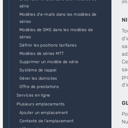
im
série
Modèles d'e-mails dans les modèles de
N
séries
Modèles de SMS dans les modèles de
To
séries
d'
Définir les positions tarifaires
sa
ad
Modèles de séries MTT
Ce
Supprimer un modèle de série
sa
Système de rappel
pr
Gérer les domiciles
d'
Offre de prestations
Services en ligne
GL
Plusieurs emplacements
Ajouter un emplacement
Po
Nu
Contexte de l'emplacement