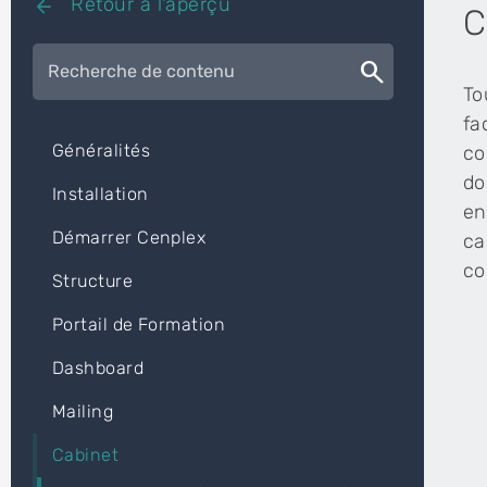
Retour à l'aperçu
arrow_back
C
search
To
fa
Généralités
co
do
Installation
en
Démarrer Cenplex
ca
co
Structure
Portail de Formation
Dashboard
Mailing
Cabinet