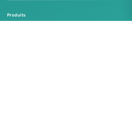
Produits
Cenplex Software
Cenplex Booking
Cenplex Experts
Cenplex Website
Produits supplémentaires
Cenplex Protection des données
Cenplex Modèles d'e-mails
Infos et aides