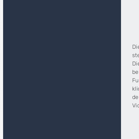
Di
st
Di
be
Fu
kl
de
Vi