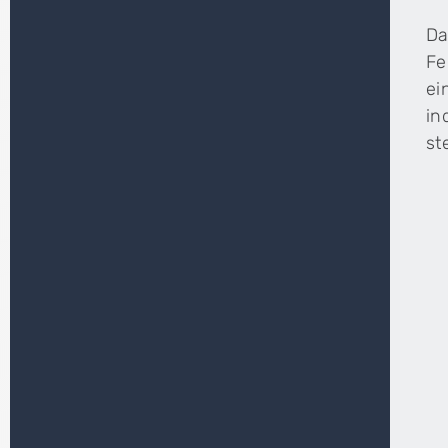
Da
Fe
ei
in
st