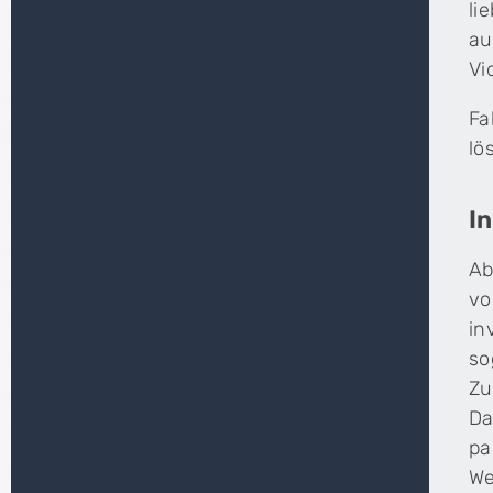
li
au
Vi
Fa
lö
I
Ab
vo
in
so
Zu
Da
pa
We