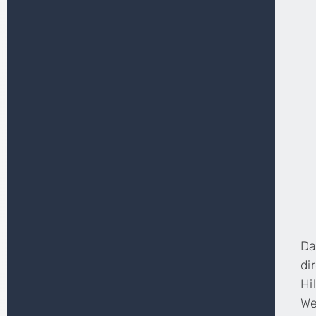
Da
di
Hil
We