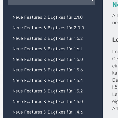
N
Al
WEITERE PRODUKTE
Neue Features & Bugfixes für 2.1.0
ne
Cenplex Booking
Neue Features & Bugfixes für 2.0.0
Online-Terminbuchung, die deinen
Verwaltungsaufwand spürbar reduziert.
Neue Features & Bugfixes für 1.6.2
L
Neue Features & Bugfixes für 1.6.1
Im
Ce
Neue Features & Bugfixes für 1.6.0
ZUSATZPRODUKTE
shield_person
mark_email_read
Cenplex Datenschutz in der Praxis
Cen
ei
Datenschutzerklärung speziell für Physiotherapiepraxen.
Ind
Neue Features & Bugfixes für 1.5.6
ka
Da
Neue Features & Bugfixes für 1.5.4
kö
Du bist interessiert, hast aber noch Fragen? Unsere Ku
Neue Features & Bugfixes für 1.5.2
headset_mic
Le
Beratungstermin vereinbaren →
ei
Neue Features & Bugfixes für 1.5.0
Ar
Neue Features & Bugfixes für 1.4.6