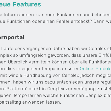
eue Features
Physiotherapiepraxen
Integriere Fitnessangebote in deiner
le Informationen zu neuen Funktionen und behobenen 
Physiotherapiepraxis – ohne doppelten
ue Funktionen oder einen Fehler entdeckt? Dann we
Verwaltungsaufwand.
Cenplex Experts
Persönlicher Beratungsservice direkt von unseren
Cenplex-Experten.
wrist
Tarif 590 Software für
ernportal
Komplementärmedizin
 Laufe der vergangenen Jahre haben wir Cenplex steti
Die Software ist optimal auf
komplementärmedizinische Leistungen nac
nplex so umfangreich geworden, dass unsere Einfü
Tarif 590 (EMR) und 999 zugeschnitten.
plex E-Mail-Vorlagen
nen Überblick vermitteln können über alle Funktionen
ividuelle HTML-Vorlage für deine Praxis-E-Mails.
nn dies in eigenem Tempo in unserer
Online-Produkt
mit wir die Handhabung von Cenplex jedoch möglich
nnen, haben wir uns dazu entschieden unsere regu
ndenberater freuen sich darauf.
rn-Plattform" direkt in Cenplex zur Verfügung zu st
genen Tempo lernen welche Funktionen Cenplex biet
beitsalltag anwenden lassen.