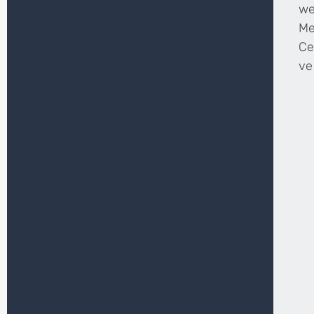
we
Me
Ce
ve