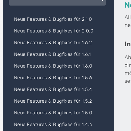
N
Al
WEITERE PRODUKTE
Neue Features & Bugfixes für 2.1.0
ne
Cenplex Booking
Neue Features & Bugfixes für 2.0.0
Online-Terminbuchung, die deinen
Verwaltungsaufwand spürbar reduziert.
Neue Features & Bugfixes für 1.6.2
I
Neue Features & Bugfixes für 1.6.1
Ab
di
Neue Features & Bugfixes für 1.6.0
ZUSATZPRODUKTE
shield_person
mark_email_read
Cenplex Datenschutz in der Praxis
Cen
mö
Datenschutzerklärung speziell für Physiotherapiepraxen.
Ind
Neue Features & Bugfixes für 1.5.6
se
Neue Features & Bugfixes für 1.5.4
Du bist interessiert, hast aber noch Fragen? Unsere Ku
Neue Features & Bugfixes für 1.5.2
headset_mic
Beratungstermin vereinbaren →
Neue Features & Bugfixes für 1.5.0
Neue Features & Bugfixes für 1.4.6