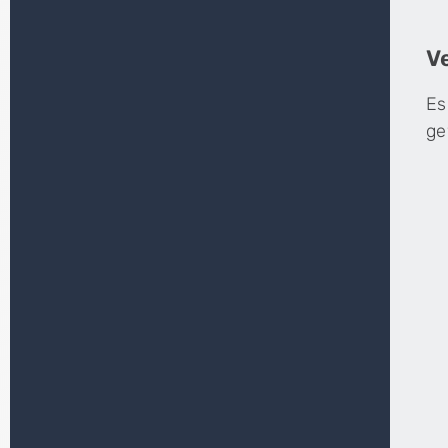
V
Es
ge