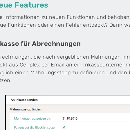
eue Features
Physiotherapiepraxen
Integriere Fitnessangebote in deiner
le Informationen zu neuen Funktionen und behobenen 
Physiotherapiepraxis – ohne doppelten
ue Funktionen oder einen Fehler entdeckt? Dann we
Verwaltungsaufwand.
Cenplex Experts
Persönlicher Beratungsservice direkt von unseren
Cenplex-Experten.
wrist
Tarif 590 Software für
nkasso für Abrechnungen
Komplementärmedizin
rechnungen, die nach vergeblichen Mahnungen im
Die Software ist optimal auf
komplementärmedizinische Leistungen nac
rekt aus Cenplex per Email an ein Inkassounternehme
Tarif 590 (EMR) und 999 zugeschnitten.
plex E-Mail-Vorlagen
glich einen Mahnungsstopp zu definieren und den be
ividuelle HTML-Vorlage für deine Praxis-E-Mails.
tzen.
ndenberater freuen sich darauf.