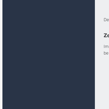
De
Z
Im
be