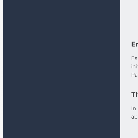
E
Es
in
Pa
T
In
ab