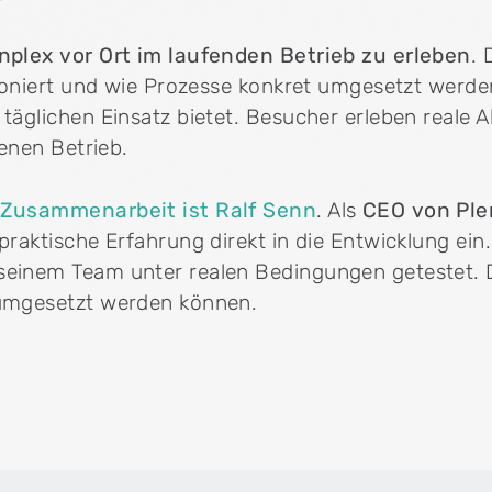
Physiotherapiepraxen
nplex vor Ort im laufenden Betrieb zu erleben
. 
Integriere Fitnessangebote in deiner
Physiotherapiepraxis – ohne doppelten
tioniert und wie Prozesse konkret umgesetzt werde
Verwaltungsaufwand.
Cenplex Experts
täglichen Einsatz bietet. Besucher erleben reale A
Persönlicher Beratungsservice direkt von unseren
genen Betrieb.
Cenplex-Experten.
wrist
Tarif 590 Software für
Komplementärmedizin
n Zusammenarbeit ist Ralf Senn
. Als
CEO von Ple
Die Software ist optimal auf
 praktische Erfahrung direkt in die Entwicklung e
komplementärmedizinische Leistungen nac
Tarif 590 (EMR) und 999 zugeschnitten.
plex E-Mail-Vorlagen
einem Team unter realen Bedingungen getestet. Di
ividuelle HTML-Vorlage für deine Praxis-E-Mails.
 umgesetzt werden können.
ndenberater freuen sich darauf.