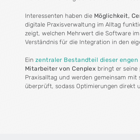
Interessenten haben die
Möglichkeit, Ce
WEITERE PRODUKTE
digitale Praxisverwaltung im Alltag funk
Cenplex Booking
zeigt, welchen Mehrwert die Software im 
Online-Terminbuchung, die deinen
Verständnis für die Integration in den ei
Verwaltungsaufwand spürbar reduziert.
Ein
zentraler Bestandteil dieser enge
Mitarbeiter von Cenplex
bringt er seine
ZUSATZPRODUKTE
shield_person
mark_email_read
Cenplex Datenschutz in der Praxis
Cen
Praxisalltag und werden gemeinsam mit s
Datenschutzerklärung speziell für Physiotherapiepraxen.
Ind
überprüft, sodass Optimierungen direkt
Du bist interessiert, hast aber noch Fragen? Unsere Ku
headset_mic
Beratungstermin vereinbaren →