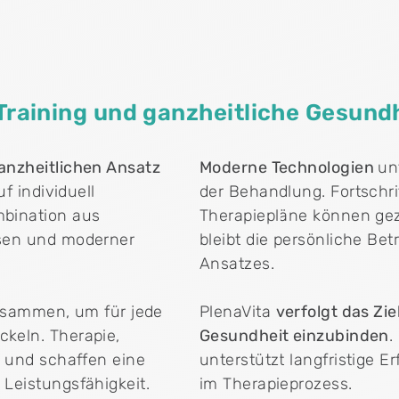
 Training und ganzheitliche Gesund
nzheitlichen Ansatz
Moderne Technologien
un
uf individuell
der Behandlung. Fortsch
mbination aus
Therapiepläne können gezi
ssen und moderner
bleibt die persönliche Bet
Ansatzes.
usammen, um für jede
PlenaVita
verfolgt das Zie
keln. Therapie,
Gesundheit einzubinden
.
r und schaffen eine
unterstützt langfristige E
 Leistungsfähigkeit.
im Therapieprozess.