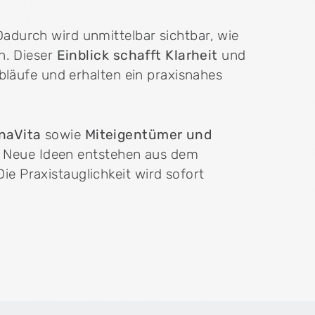
Dadurch wird unmittelbar sichtbar, wie
n. Dieser
Einblick schafft Klarheit
und
Cenplex Website
bläufe und erhalten ein praxisnahes
Deine professionelle Praxiswebsite – modern,
sympathisch und SEO-optimiert.
naVita
sowie
Miteigentümer und
in. Neue Ideen entstehen aus dem
h
e Praxistauglichkeit wird sofort