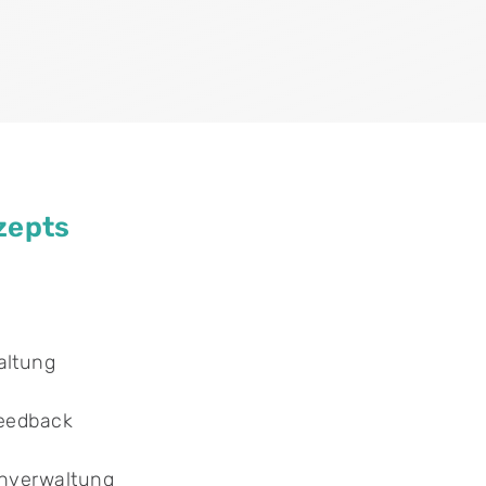
zepts
waltung
tfeedback
tenverwaltung