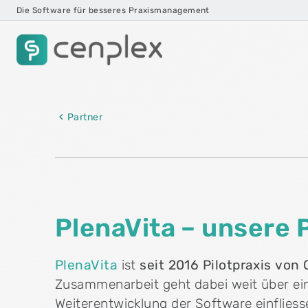
Die Software für besseres Praxismanagement
Cenplex Praxissoftware
Die Praxissoftware, die mitdenkt – von der
Partner
Erstaufnahme bis zur Abrechnung.
play_circle
Produkttour ansehen
PlenaVita – unsere P
PlenaVita
ist
seit 2016 Pilotpraxis von
Zusammenarbeit geht dabei weit über eine 
Weiterentwicklung der Software einflies