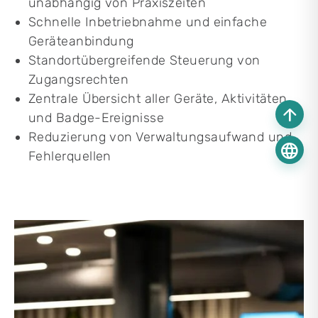
unabhängig von Praxiszeiten
Schnelle Inbetriebnahme und einfache
Geräteanbindung
Standortübergreifende Steuerung von
Zugangsrechten
Zentrale Übersicht aller Geräte, Aktivitäten
arrow_upward
und Badge-Ereignisse
Reduzierung von Verwaltungsaufwand und
language
Fehlerquellen