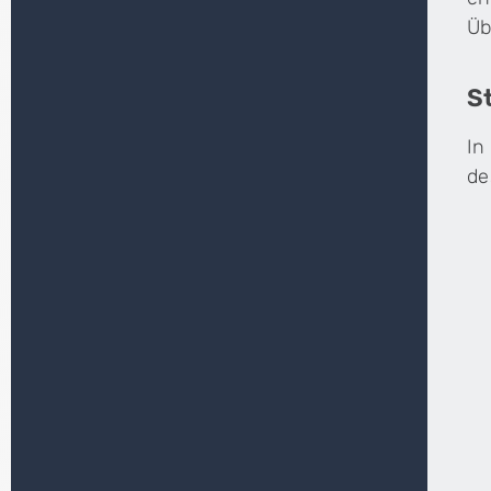
Üb
S
In
de