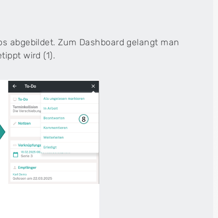
Dos abgebildet. Zum Dashboard gelangt man
Cenplex Website
ippt wird (1).
Deine professionelle Praxiswebsite – modern,
sympathisch und SEO-optimiert.
h