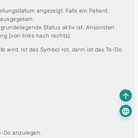
ellungsdatum angezeigt. Falls ein Patient
s ausgegeben.
grundeliegende Status aktiv ist. Ansonsten
g (von links nach rechts).
elb wird. Ist das Symbol rot, dann ist das To-Do
arrow_upward
language
o-Do anzulegen.