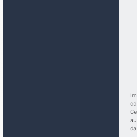
Im
od
Ce
au
da