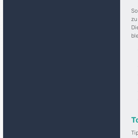
So
zu
Di
bl
T
Ti