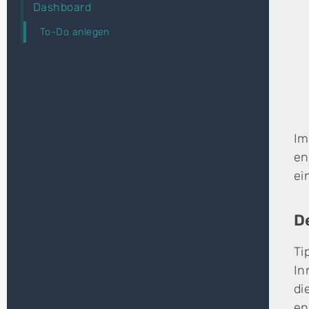
Dashboard
To-Do anlegen
Im
en
ei
D
Ti
In
di
en