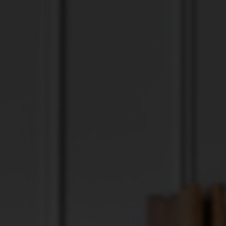
Cenplex Website
Deine professionelle Praxiswebsite – modern,
sympathisch und SEO-optimiert.