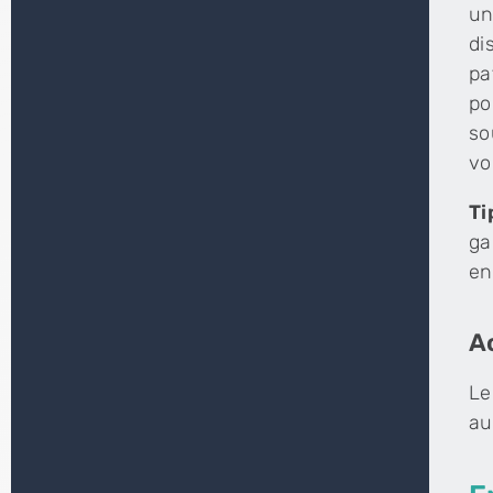
un
di
pa
po
so
vo
Ti
ga
en
A
Le
au