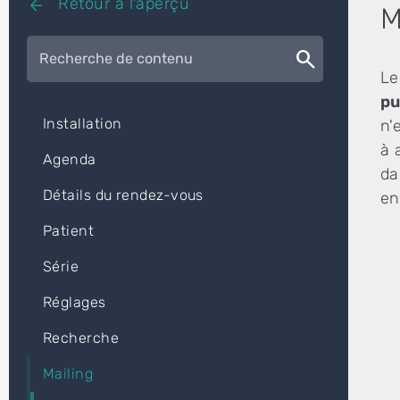
Retour à l'aperçu
arrow_back
M
search
Le
pu
Installation
n'
à 
Agenda
da
Détails du rendez-vous
en
Patient
Série
Réglages
Recherche
Mailing