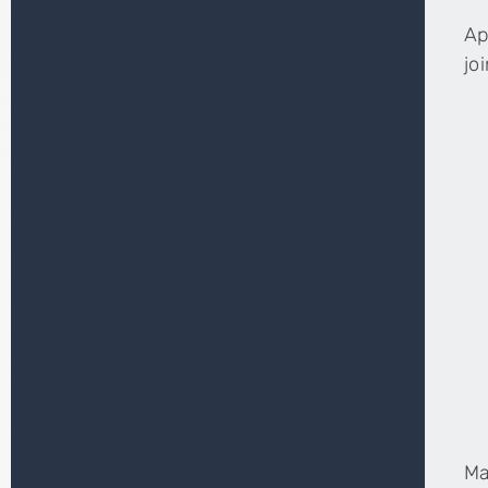
Ap
jo
Ma