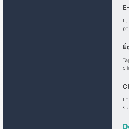
E
La
po
É
Ta
d'
C
Le
su
D