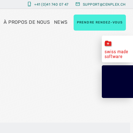
phone_iphone
mail
+41 (0)41 740 07 47
SUPPORT@CENPLEX.CH
À PROPOS DE NOUS
NEWS
PRENDRE RENDEZ-VOUS