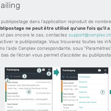
ailing
physiothérapie
Tu aimerais intégrer des offres fitness dans ton
cabinet de physiothérapie – sans double charge
 publipostage dans l'application reproduit de nombr
administrative ?
blipostage ne peut être utilisé qu'une fois qu'il
est pas encore le cas, contactez
support@cenplex.c
medical_services
Logiciel Tarif 590 pour les cabinets de
médecine complémentaire
activer le publipostage. Vous trouverez toutes les i
ns l'aide Cenplex correspondante, sous "Paramètres"
Le logiciel est parfaitement adapté aux
 bas de l'écran vous permet d'accéder au publipostag
prestations de médecine complémentaire selon
le tarif 590 (RME) et 999.