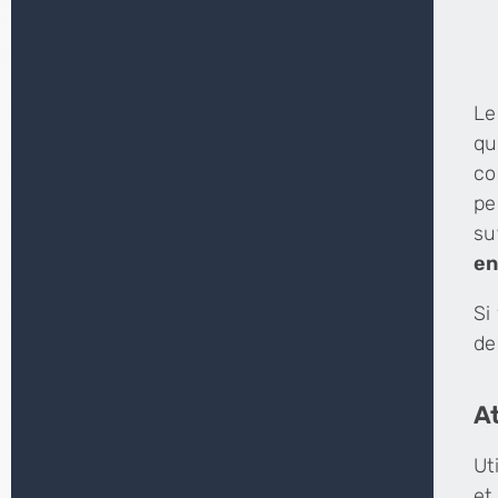
Le
qu
co
pe
su
en
Si
de
A
Ut
et