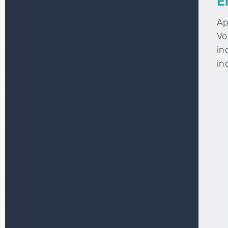
E
Ap
Vo
in
in