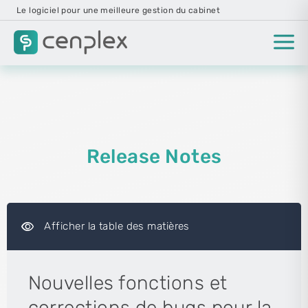
Le logiciel pour une meilleure gestion du cabinet
Release Notes
visibility
Afficher la table des matières
Nouvelles fonctions et
corrections de bugs pour la