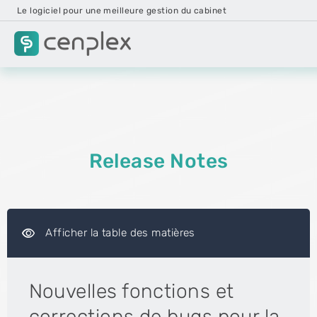
Le logiciel pour une meilleure gestion du cabinet
Release Notes
visibility
Afficher la table des matières
Nouvelles fonctions et
corrections de bugs pour la