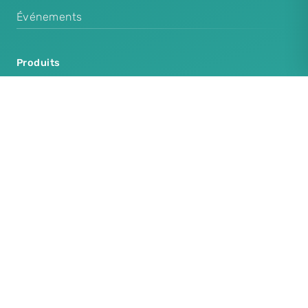
Événements
Produits
Cenplex Software
Cenplex Booking
Cenplex Experts
Cenplex Website
Produits supplémentaires
Cenplex Protection des données
Cenplex Modèles d'e-mails