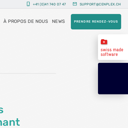
phone_iphone
mail
+41 (0)41 740 07 47
SUPPORT@CENPLEX.CH
À PROPOS DE NOUS
NEWS
PRENDRE RENDEZ-VOUS
s
nant