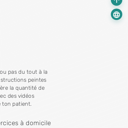
arrow_upward
language
 ou pas du tout à la
nstructions peintes
ère la quantité de
vec des vidéos
 ton patient.
rcices à domicile